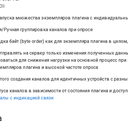
II
апуска множества экземпляров плагина с индивидуальн
я/Ручная группировка каналов при опросе
дка байт (byte order) как для экземпляра плагина в целом,
тправлять на сервер только изменения полученных данны
оваться для снижения нагрузки на основной процесс при
емпляров плагина и высокой частоте опроса
ого создания каналов для идентичных устройств c разным
уса каналов в зависимости от состояния плагина и досту
алы с индикацией связи
а