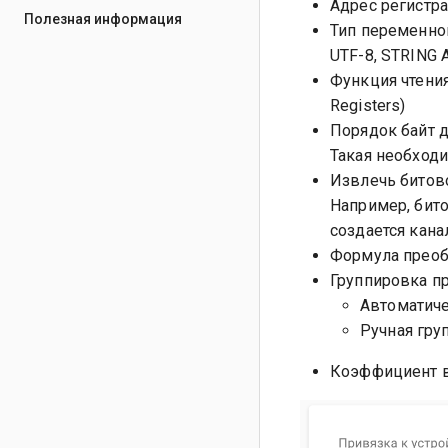
Адрес регистра
Полезная информация
Тип переменной 
UTF-8, STRING A
Функция чтения 
Registers)
Порядок байт д
Такая необходи
Извлечь битово
Например, бито
создается кана
Формула преобр
Группировка пр
Автоматиче
Ручная гру
Коэффициент в