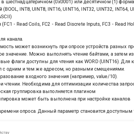
 в шестнадцатеричном (0x0001) или десятичном (1) форма
(BOOL, INT8, UINT8, INT16, UINT16, INT32, UINT32, INT64, 
SCII)
(FC1 - Read Coils, FC2 - Read Discrete Inputs, FC3 - Read Hol
ля канала.
мость может возникнуть при опросе устройств разных пр
е значение. Можно выполнять чтение байтами, а затем из
вые флаги доступны для чтения как WORD (UINT16). Для 
л с одним и тем же адресом, но разными смещениями.
азование входного значения (например, value/10).
и чтении. Необходима для оптимизации количества запро
ская группировка выполняется плагином
ппировка может быть выполнена при настройке каналов
ремени опроса. Данный параметр становится доступным т