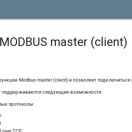
MODBUS master (client)
ункции Modbus master (client) и позволяет подключиться к
т поддерживаются следующие возможности:
ые протоколы:
P
U
 over TCP