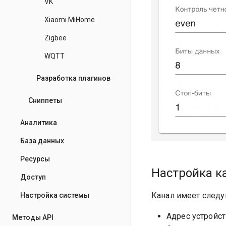
VK
Xiaomi MiHome
Zigbee
WQTT
Разработка плагинов
Сниппеты
Аналитика
База данных
Ресурсы
Настройка к
Доступ
Канал имеет след
Настройка системы
Адрес устройст
Методы API