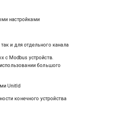
ыми настройками
 так и для отдельного канала
х с Modbus устройств.
 использовании большого
и UnitId
пности конечного устройства