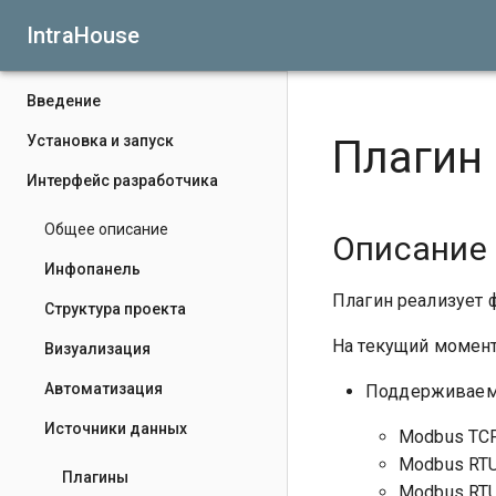
IntraHouse
Введение
Установка и запуск
Плагин 
Интерфейс разработчика
Общее описание
Описание
Инфопанель
Плагин реализует ф
Структура проекта
На текущий момен
Визуализация
Автоматизация
Поддерживаем
Источники данных
Modbus TC
Modbus RT
Плагины
Modbus RTU