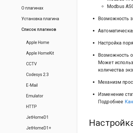
Modbus ASC
О плагинах
Возможность з
Установка плагина
Список плагинов
Автоматическа
Apple Home
Настройка поря
Apple HomeKit
Возможность о
Может использ
CCTV
количества экз
Codesys 2.3
Механизм прост
E-Mail
Изменение стат
Emulator
Подробнее
Кан
HTTP
JetHomeD1
Настройк
JetHomeD1+