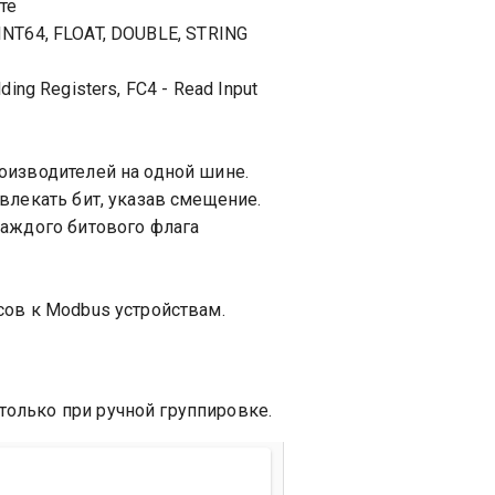
те
UINT64, FLOAT, DOUBLE, STRING
ding Registers, FC4 - Read Input
оизводителей на одной шине.
влекать бит, указав смещение.
каждого битового флага
сов к Modbus устройствам.
олько при ручной группировке.