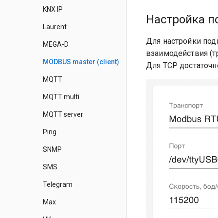
KNX IP
Настройка 
Laurent
Для настройки по
MEGA-D
взаимодействия (т
MODBUS master (client)
Для TCP достаточно
MQTT
MQTT multi
MQTT server
Ping
SNMP
SMS
Telegram
Max